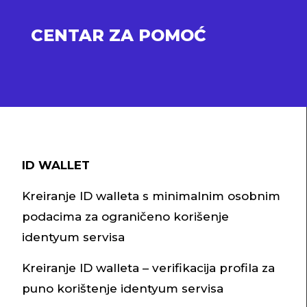
CENTAR ZA POMOĆ
ID WALLET
Kreiranje ID walleta s minimalnim osobnim
podacima za ograničeno korišenje
identyum servisa
Kreiranje ID walleta – verifikacija profila za
puno korištenje identyum servisa