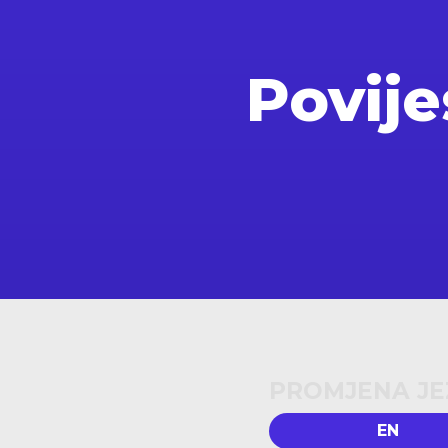
Povije
PROMJENA JE
EN