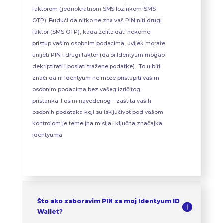
faktorom (jednokratnom SMS lozinkom-SMS
OTP). Budući da nitko ne zna vaš PIN niti drugi
faktor (SMS OTP), kada želite dati nekome
pristup vašim osobnim podacima, uvijek morate
unijeti PIN i drugi faktor (da bi Identyum mogao
dekriptirati i poslati tražene podatke). To u biti
znači da ni Identyum ne može pristupiti vašim
osobnim podacima bez vašeg izričitog
pristanka. I osim navedenog – zaštita vaših
osobnih podataka koji su isključivot pod vašom
kontrolom je temeljna misija i ključna značajka
Identyuma.
Što ako zaboravim PIN za moj Identyum ID
Wallet?