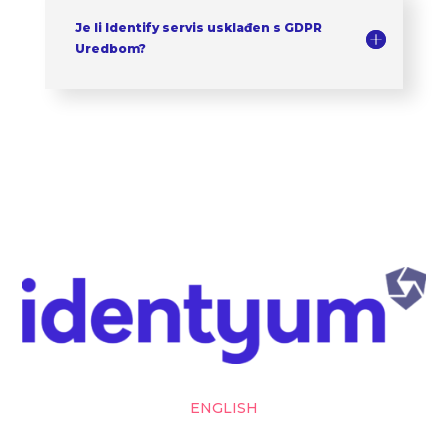
Je li Identify servis usklađen s GDPR
Uredbom?
ENGLISH