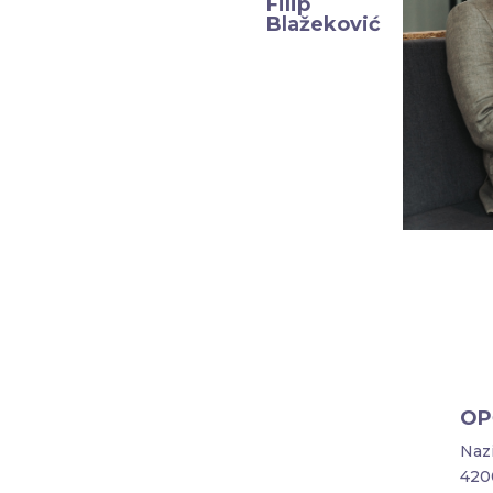
Filip
Blažeković
OP
Nazi
4200