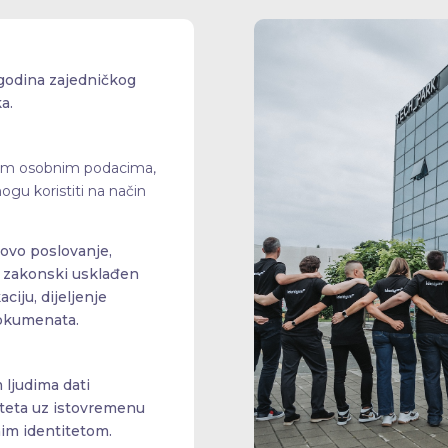
 godina zajedničkog
a.
ojim osobnim podacima,
ogu koristiti na način
ovo poslovanje,
i zakonski usklađen
ciju, dijeljenje
dokumenata.
m ljudima dati
iteta uz istovremenu
nim identitetom.