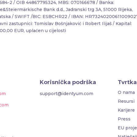
4684-2 / OIB 44867795324, MBS: 070166678 / Banka:
e&Steiermärkische Bank d.d., Jadranski trg 3A, 51000 Rijeka,
atska / SWIFT /BIC: ESBCHR22 / IBAN: HR7324020061100902
avni zastupnici: Tomislav Bošnjaković i Robert Ilijaš / Kapital:
00,00 EUR, uplaćen u cijelosti
Korisnička podrška
Tvrtka
O nama
com
support@identyum.com
Resursi
.com
Karijere
Press
EU proje
Natječaji