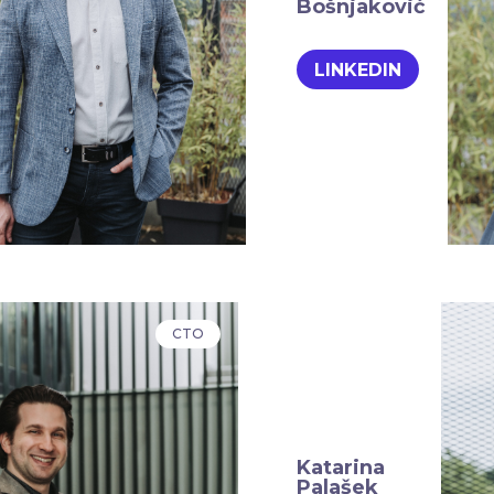
Bošnjaković
LINKEDIN
CTO
Katarina
Palašek