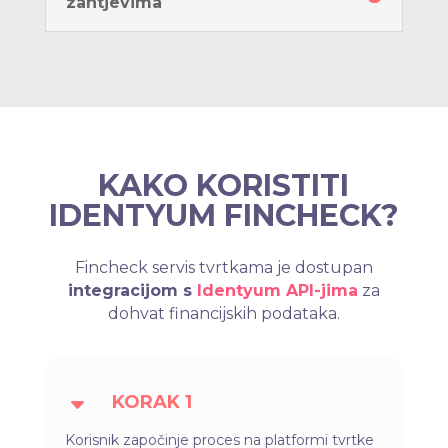
zahtjevima
KAKO KORISTITI
IDENTYUM FINCHECK?
Fincheck servis tvrtkama je dostupan
integracijom s
Identyum API-jima
za
dohvat financijskih podataka.
KORAK 1
C
Korisnik započinje proces na platformi tvrtke