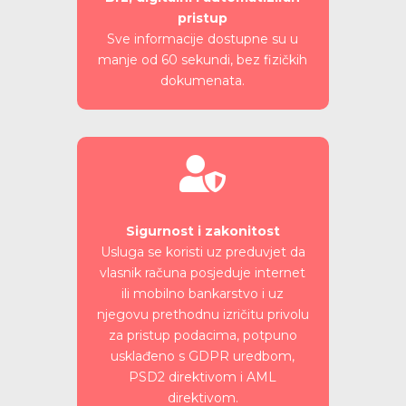
pristup
Sve informacije dostupne su u
manje od 60 sekundi, bez fizičkih
dokumenata.

Sigurnost i zakonitost
Usluga se koristi uz preduvjet da
vlasnik računa posjeduje internet
ili mobilno bankarstvo i uz
njegovu prethodnu izričitu privolu
za pristup podacima, potpuno
usklađeno s GDPR uredbom,
PSD2 direktivom i AML
direktivom
.