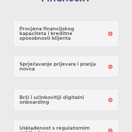
Procjena financijskog
kapaciteta i kreditne
sposobnosti klijenta
Sprječavanje prijevara i pranja
novca
Brži i učinkovitiji digitalni
onboarding
Usklađenost s regulatornim