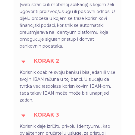
(web stranici ili mobilnoj aplikaciji) s kojom želi
ugovoriti proizvod/uslugu ili poslovni odnos. U
dijelu procesa u kojem se traže korisnikovi
financijski podaci, korisnik se automatski
preusmjerava na Identyum platformu koja
omogućuje siguran pristup i dohvat
bankovnih podataka.
KORAK 2
C
Korisnik odabire svoju banku i bira jedan ili više
svojih IBAN računa u toj banci. U slučaju da
tvrtka već raspolaže korisnikovim IBAN-om,
tada takav IBAN može može biti unaprijed
zadan.
KORAK 3
C
Korisnik daje izričitu privolu Identyumu, kao
ovlaštenom pružatelju usluge, za pristup i