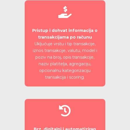

Pristup i dohvat informacija o
transakcijama po računu
Uključuje vrstu i tip transakcije,
iznos transakcije, valutu, model i
poziv na broj, opis transakcije,
naziv platitelja, agregaciju,
o
pcionalnu kategorizaciju
transakcija i scoring.

Brz, digitalni i automatiziran