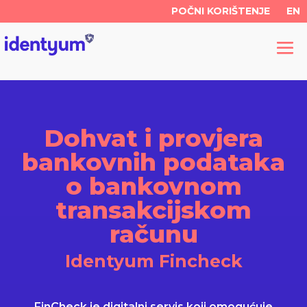
POČNI KORIŠTENJE
EN
Dohvat i provjera
bankovnih podataka
o bankovnom
transakcijskom
računu
Identyum Fincheck
FinCheck je digitalni servis koji omogućuje