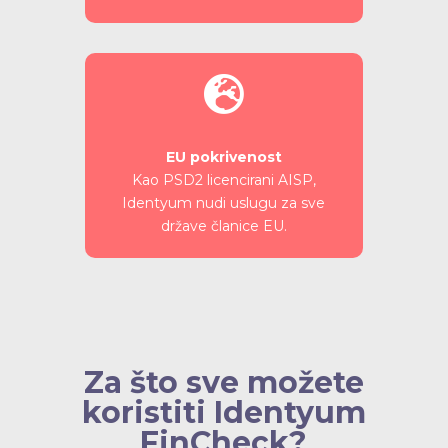

EU pokrivenost
Kao PSD2 licencirani AISP,
Identyum nudi uslugu za sve
države članice EU.
Za što sve možete
koristiti Identyum
FinCheck?