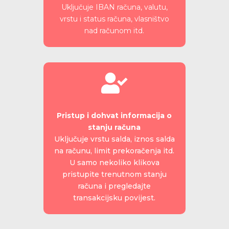
Uključuje IBAN računa, valutu,
vrstu i status računa, vlasništvo
nad računom itd.

Pristup i dohvat informacija o
stanju računa
Uključuje vrstu salda, iznos salda
na računu, limit prekoračenja itd.
U samo nekoliko klikova
pristupite trenutnom stanju
računa i pregledajte
transakcijsku povijest.