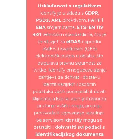
Usklađenost s regulativom
Identify je u skladu s
GDPR,
PSD2, AML
direktivom,
FATF i
EBA
smjernicama,
ETSI EN 119
461
tehničkim standardima, što je
preduvjet za
eIDAS
napredni
(AdES) i kvalificirani (QES)
elektronički potpis u oblaku, što
osigurava pravnu sigurnost za
tvrtke.
Identify omogućava slanje
zahtjeva za dohvat i dostavu
identifikacijskih i osobnih
podataka vaših postojećih ili novih
klijenata, a koji su vam potrebni za
pružanje vaših usluga, prodaju
proizvoda ili ugovaranje suradnje.
Sa servisom Identify mogu se
zatražiti i
dohvatiti svi podaci s
identifikacijskog dokumenta