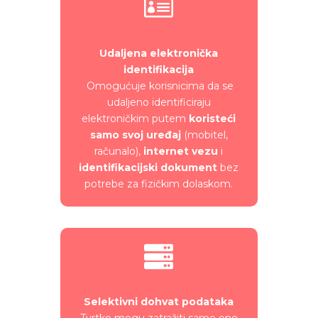

Udaljena elektronička
identifikacija
Omogućuje korisnicima da se
udaljeno identificiraju
elektroničkim putem
koristeći
samo svoj uređaj
(mobitel,
računalo),
internet vezu
i
identifikacijski dokument
bez
potrebe za fizičkim dolaskom.

Selektivni dohvat podataka
Tvrtke mogu zatražiti samo one