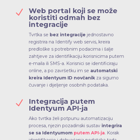
Web portal koji se može
N
koristiti odmah bez
integracije
Tvrtka se
bez integracije
jednostavno
registrira na Identify web servis, kreira
predloške s potrebnim podacima i šalje
zahtjeve za identifikaciju korisnicima putem
e-maila ili SMS-a. Korisnici se identificiraju
online, a po završetku im se
automatski
kreira Identyum ID novčanik
za sigurno
čuvanje i dijeljenje osobnih podataka.
Integracija putem
N
Identyum API-ja
Ako tvrtka želi potpunu automatizaciju
procesa, njezin pozadinski sustav
integrira
se sa Identyumom
putem API-ja
. Korak
identifikacije i dohvaćanja podataka tada