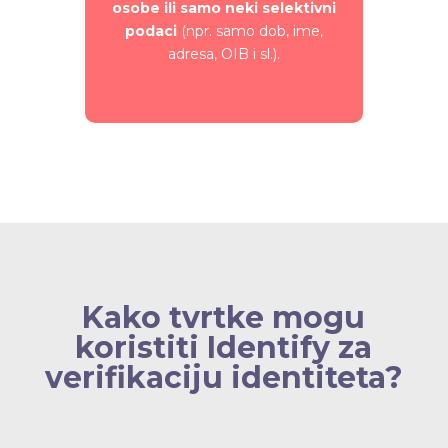
osobe
ili samo neki selektivni
podaci
(npr. samo dob, ime,
adresa, OIB i sl.).
Kako tvrtke mogu
koristiti Identify za
verifikaciju identiteta?