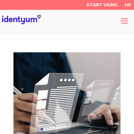
START USING
HR