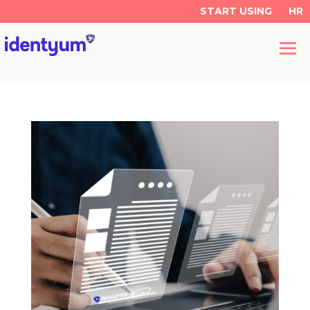
START USING
HR