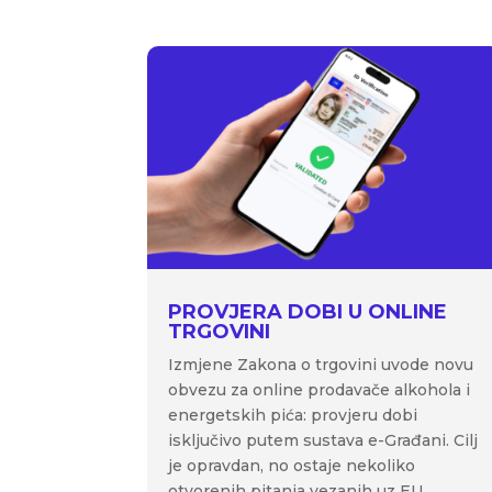
PROVJERA DOBI U ONLINE
TRGOVINI
Izmjene Zakona o trgovini uvode novu
obvezu za online prodavače alkohola i
energetskih pića: provjeru dobi
isključivo putem sustava e-Građani. Cilj
je opravdan, no ostaje nekoliko
otvorenih pitanja vezanih uz EU