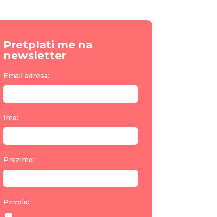
Pretplati me na
newsletter
Email adresa:
Ime:
Prezime:
Privola: