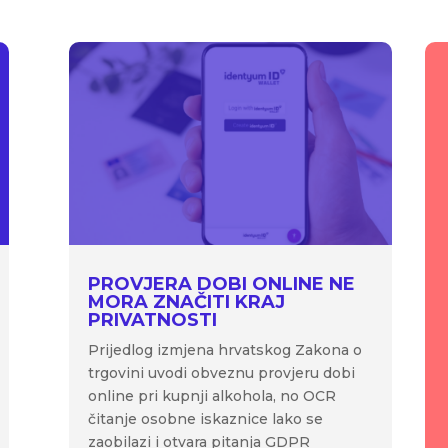
PROVJERA DOBI ONLINE NE
MORA ZNAČITI KRAJ
PRIVATNOSTI
Prijedlog izmjena hrvatskog Zakona o
trgovini uvodi obveznu provjeru dobi
online pri kupnji alkohola, no OCR
čitanje osobne iskaznice lako se
zaobilazi i otvara pitanja GDPR