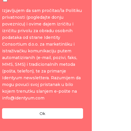
Izjavljujem da sam pročitao/la Politiku
privatnosti (pogledajte donju
poveznicu) i ovime dajem izričitu i
izričitu privolu za obradu osobnih
podataka od strane Identity
Consortium d.o.o. za marketinšku i
istraživačku komunikaciju putem
automatiziranih (e-mail, pozivi, faks,
MMS, SMS) i tradicionalnih metoda
(pošta, telefon), te za primanje
Identyum newslettera. Razumijem da
mogu povući svoj pristanak u bilo
kojem trenutku slanjem e-pošte na
info@identyum.com