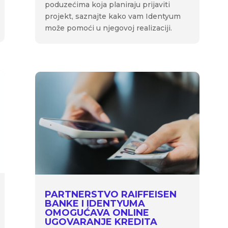
poduzećima koja planiraju prijaviti
projekt, saznajte kako vam Identyum
može pomoći u njegovoj realizaciji.
PARTNERSTVO RAIFFEISEN
BANKE I IDENTYUMA
OMOGUĆAVA ONLINE
UGOVARANJE KREDITA