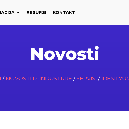
RACIJA
RESURSI
KONTAKT
Novosti
I
/
NOVOSTI IZ INDUSTRIJE
/
SERVISI
/
IDENTYU