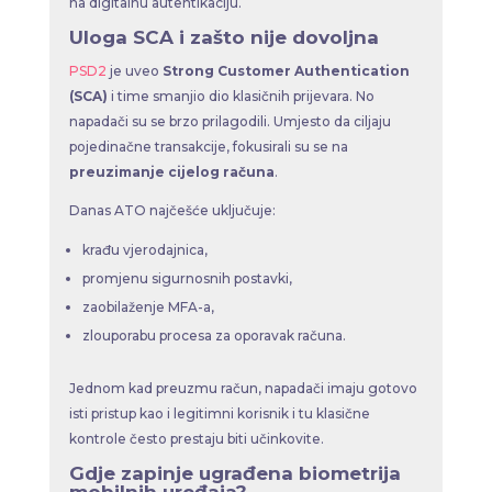
na digitalnu autentikaciju.
Uloga SCA i zašto nije dovoljna
PSD2
je uveo
Strong Customer Authentication
(SCA)
i time smanjio dio klasičnih prijevara. No
napadači su se brzo prilagodili. Umjesto da ciljaju
pojedinačne transakcije, fokusirali su se na
preuzimanje cijelog računa
.
Danas ATO najčešće uključuje:
krađu vjerodajnica,
promjenu sigurnosnih postavki,
zaobilaženje MFA-a,
zlouporabu procesa za oporavak računa.
Jednom kad preuzmu račun, napadači imaju gotovo
isti pristup kao i legitimni korisnik i tu klasične
kontrole često prestaju biti učinkovite.
Gdje zapinje ugrađena biometrija
mobilnih uređaja?