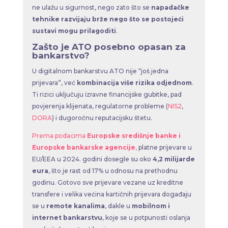
ne ulažu u sigurnost, nego zato što se
napadačke
tehnike razvijaju brže nego što se postojeći
sustavi mogu prilagoditi
.
Zašto je ATO posebno opasan za
bankarstvo?
U digitalnom bankarstvu ATO nije “još jedna
prijevara”, već
kombinacija više rizika odjednom
.
Ti rizici uključuju izravne financijske gubitke, pad
povjerenja klijenata, regulatorne probleme (
NIS2
,
DORA
) i dugoročnu reputacijsku štetu.
Prema podacima
Europske središnje banke i
Europske bankarske agencije
,
platne prijevare u
EU/EEA u 2024. godini dosegle su oko
4,2 milijarde
eura
, što je rast od 17% u odnosu na prethodnu
godinu. Gotovo sve prijevare vezane uz kreditne
transfere i velika većina kartičnih prijevara događaju
se u
remote kanalima
, dakle u
mobilnom i
internet bankarstvu
, koje se u potpunosti oslanja