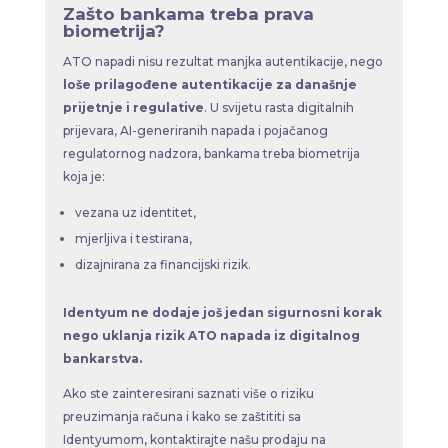
Zašto bankama treba prava
biometrija?
ATO napadi nisu rezultat manjka autentikacije, nego
loše prilagođene autentikacije za današnje
prijetnje i regulative
. U svijetu rasta digitalnih
prijevara, AI-generiranih napada i pojačanog
regulatornog nadzora, bankama treba biometrija
koja je:
vezana uz identitet,
mjerljiva i testirana,
dizajnirana za financijski rizik.
Identyum ne dodaje još jedan sigurnosni korak
nego uklanja rizik ATO napada iz digitalnog
bankarstva.
Ako ste zainteresirani saznati više o riziku
preuzimanja računa i kako se zaštititi sa
Identyumom, kontaktirajte našu prodaju na