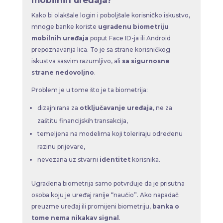
Kako bi olakšale login i poboljšale korisničko iskustvo,
mnoge banke koriste
ugrađenu biometriju
mobilnih uređaja
poput Face ID-ja ili Android
prepoznavanja lica. To je sa strane korisničkog
iskustva sasvim razumljivo, ali
sa sigurnosne
strane nedovoljno
.
Problem je u tome što je ta biometrija:
dizajnirana za
otključavanje uređaja
, ne za
zaštitu financijskih transakcija,
temeljena na modelima koji toleriraju određenu
razinu prijevare,
nevezana uz stvarni
identitet
korisnika.
Ugrađena biometrija samo potvrđuje da je prisutna
osoba koju je uređaj ranije “naučio”. Ako napadač
preuzme uređaj ili promijeni biometriju,
banka o
tome nema nikakav signal
.