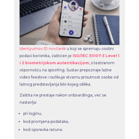
Identyumov ID novčanik
u koji se spremaju osobni
podaci korisnika, zaštićen je
ISO/IEC 30107-3 Level 1
i 2 biometrijskom autentikacijom
, s testiranom
otpornošću na spoofing. Sustav prepoznaje lažne
video feedove i razlikuje stvarnu prisutnost osobe od
lažnog predstavljanja bilo kojeg oblika.
Zaštita ne prestaje nakon onboardinga, već se
nastavlja:
pri loginu,
kod promjena podataka,
kod oporavka računa.