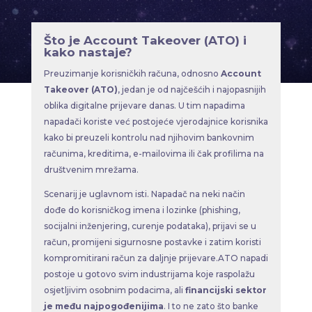
Što je Account Takeover (ATO) i
kako nastaje?
Preuzimanje korisničkih računa, odnosno
Account
Takeover (ATO)
, jedan je od najčešćih i najopasnijih
oblika digitalne prijevare danas. U tim napadima
napadači koriste već postojeće vjerodajnice korisnika
kako bi preuzeli kontrolu nad njihovim bankovnim
računima, kreditima, e-mailovima ili čak profilima na
društvenim mrežama.
Scenarij je uglavnom isti. Napadač na neki način
dođe do korisničkog imena i lozinke (phishing,
socijalni inženjering, curenje podataka), prijavi se u
račun, promijeni sigurnosne postavke i zatim koristi
kompromitirani račun za daljnje prijevare.ATO napadi
postoje u gotovo svim industrijama koje raspolažu
osjetljivim osobnim podacima, ali
financijski sektor
je među najpogođenijima
. I to ne zato što banke