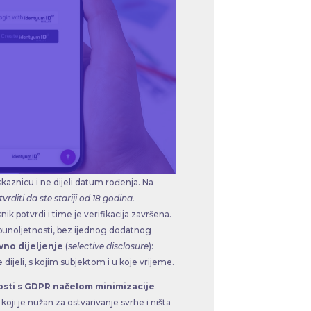
skaznicu i ne dijeli datum rođenja. Na
vrditi da ste stariji od 18 godina.
nik potvrdi i time je verifikacija završena.
 punoljetnosti, bez ijednog dodatnog
vno dijeljenje
(
selective disclosure
):
ijeli, s kojim subjektom i u koje vrijeme.
osti s GDPR načelom minimizacije
oji je nužan za ostvarivanje svrhe i ništa