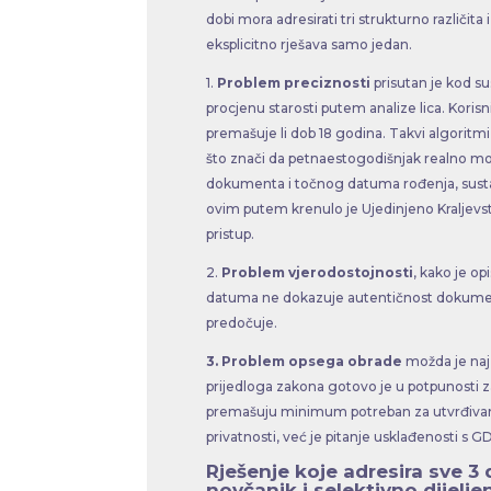
dobi mora adresirati tri strukturno različita
eksplicitno rješava samo jedan.
1.
Problem preciznosti
prisutan je kod su
procjenu starosti putem analize lica. Korisni
premašuje li dob 18 godina. Takvi algoritmi
što znači da petnaestogodišnjak realno mož
dokumenta i točnog datuma rođenja, sustav
ovim putem krenulo je Ujedinjeno Kraljevs
pristup.
2.
Problem vjerodostojnosti
, kako je o
datuma ne dokazuje autentičnost dokumenta
predočuje.
3. Problem opsega obrade
možda je najz
prijedloga zakona gotovo je u potpunosti 
premašuju minimum potreban za utvrđivanj
privatnosti, već je pitanje usklađenosti s
Rješenje koje adresira sve 3 d
novčanik i selektivno dijelj