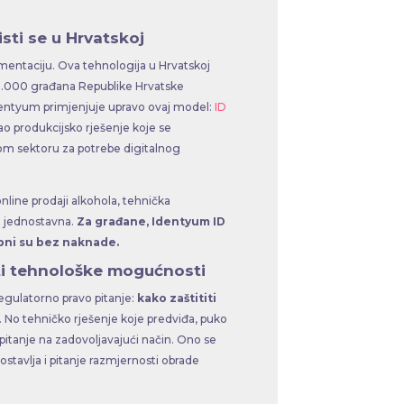
isti se u Hrvatskoj
ementaciju. Ova tehnologija u Hrvatskoj
0.000 građana Republike Hrvatske
Identyum primjenjuje upravo ovaj model:
ID
kao produkcijsko rješenje koje se
kom sektoru za potrebe digitalnog
nline prodaji alkohola, tehnička
je jednostavna.
Za građane, Identyum ID
pni su bez naknade.
iti tehnološke mogućnosti
egulatorno pravo pitanje:
kako zaštititi
. No tehničko rješenje koje predviđa, puko
itanje na zadovoljavajući način. Ono se
stavlja i pitanje razmjernosti obrade