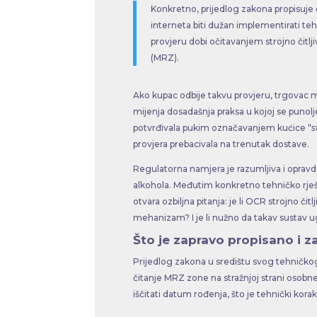
Konkretno, prijedlog zakona propisuje 
interneta biti dužan implementirati t
provjeru dobi očitavanjem strojno čitl
(MRZ).
Ako kupac odbije takvu provjeru, trgovac m
mijenja dosadašnja praksa u kojoj se punolj
potvrđivala pukim označavanjem kućice “
s
provjera prebacivala na trenutak dostave.
Regulatorna namjera je razumljiva i opravda
alkohola. Međutim konkretno tehničko rješ
otvara ozbiljna pitanja: je li OCR strojno či
mehanizam? I je li nužno da takav sustav ug
Što je zapravo propisano i z
Prijedlog zakona u središtu svog tehničko
čitanje MRZ zone na stražnjoj strani osobn
iščitati datum rođenja, što je tehnički kor