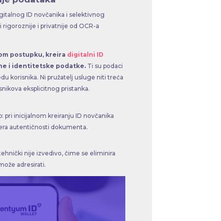
gitalnog ID novčanika i selektivnog
i rigoroznije i privatnije od OCR-a
nom postupku, kreira
digitalni ID
ne i identitetske podatke.
Ti su podaci
edu korisnika. Ni pružatelj usluge niti treća
nikova eksplicitnog pristanka.
: pri inicijalnom kreiranju ID novčanika
vjera autentičnosti dokumenta.
tehnički nije izvedivo, čime se eliminira
može adresirati.