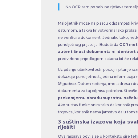
No OCR sam po sebi ne rješava temeljn
Maloljetnik može na pisaču odštampati krivo
datumom, a takva krivotvorina lako prolazi O
ne verificira dokument. Jednako tako, netko
punoljetnog prijatelja. Budući da
OCR meto
autentičnost dokumenta ni identitet
predviđeno prijedlogom zakona bit će relati
Uz pitanje učinkovitosti, postoji i pitanje 
dokazuje punoljetnost, jedina informacija r
18 godina
. Datum rođenja, ime, adresa i dru
dokumenta za taj cilj nisu potrebni. Štoviše
prekomjernu obradu suprotnu načelu 
Ako sustav funkcionira tako da korisnik pr
trgovca, korisnik nema jamstvo da u tom tr
3 suštinska izazova koja sva
riješiti
Ova rasprava odvija se u kontekstu šire te