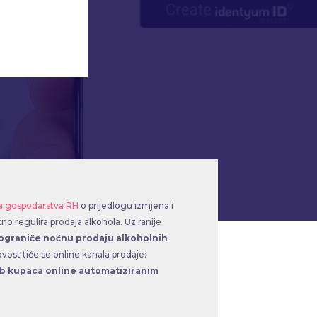
va gospodarstva RH
o prijedlogu izmjena i
o regulira prodaja alkohola. Uz ranije
ograniče noćnu prodaju alkoholnih
ost tiče se online kanala prodaje:
dob kupaca online automatiziranim