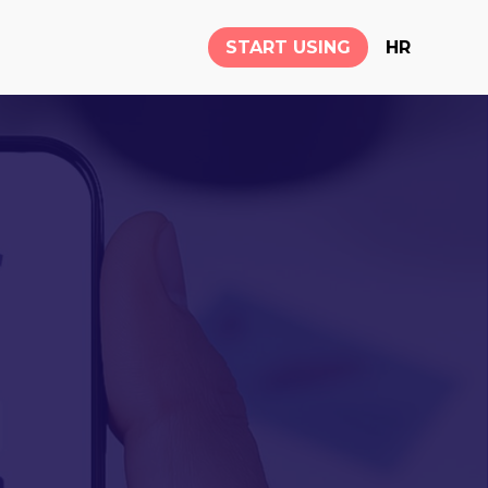
START USING
HR