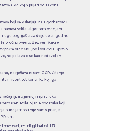
 izazova, od kojih prijedlog zakona
stava koji se oslanjaju na algoritamsku
k napravi selfie, algoritam procijeni
 mogu pogriješiti za dvije do tri godine,
e proći provjeru. Bez verifikacije
 pruža procjenu, ne i potvrdu. Upravo
tvo, no pokazalo se kao nedovoljan
pisano, ne rješava ni sam OCR. Čitanje
 ni identitet korisnika koji ga
načajniji, a u javnoj raspravi oko
zanemaren. Prikupljanje podataka koji
e punoljetnosti nije samo pitanje
 GDPR-om.
imenzije: digitalni ID
enje podataka