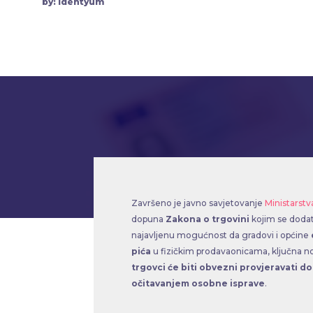
by: Identyum
Završeno je javno savjetovanje
Ministarst
dopuna
Zakona o trgovini
kojim se dodatn
najavljenu mogućnost da gradovi i općine
pića
u fizičkim prodavaonicama, ključna nov
trgovci će biti obvezni provjeravati 
očitavanjem osobne isprave
.