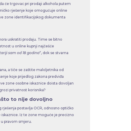
da će trgovac pri prodaji alkohola putem
ehničko rješenje koje omogućuje online
jive zone identifikacijskog dokumenta
ora uskratiti prodaju. Time se bitno
etnost u online kupnji najčešće
tariji sam od 18 godina
“, dok se stvarna
na, a tiče se zaštite maloljetnika od
enje koje prijedlog zakona predviđa
tljive zone osobne iskaznice doista dovoljan
rozi privatnost korisnika?
ašto to nije dovoljno
g rješenja postavlja OCR, odnosno optičko
e iskaznice. Iz te zone moguće je precizno
ak u pravom smjeru.