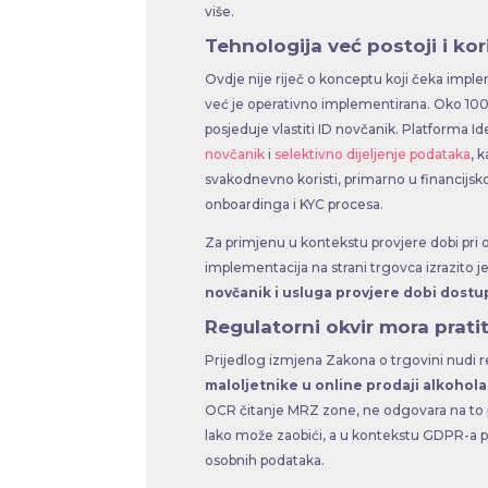
više.
Tehnologija već postoji i kor
Ovdje nije riječ o konceptu koji čeka impl
već je operativno implementirana. Oko 10
posjeduje vlastiti ID novčanik. Platforma 
novčanik
i
selektivno dijeljenje podataka
, 
svakodnevno koristi, primarno u financijs
onboardinga i KYC procesa.
Za primjenu u kontekstu provjere dobi pri o
implementacija na strani trgovca izrazito 
novčanik i usluga provjere dobi dostu
Regulatorni okvir mora prat
Prijedlog izmjena Zakona o trgovini nudi r
maloljetnike u online prodaji alkohola
OCR čitanje MRZ zone, ne odgovara na to p
lako može zaobići, a u kontekstu GDPR-a po
osobnih podataka.