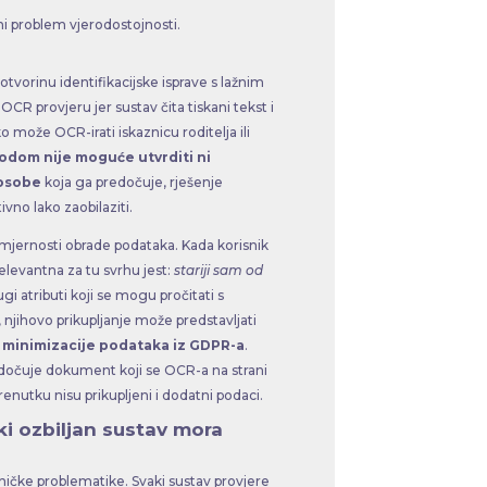
i problem vjerodostojnosti.
tvorinu identifikacijske isprave s lažnim
CR provjeru jer sustav čita tiskani tekst i
 može OCR-irati iskaznicu roditelja ili
dom nije moguće utvrditi ni
 osobe
koja ga predočuje, rješenje
vno lako zaobilaziti.
razmjernosti obrade podataka. Kada korisnik
elevantna za tu svrhu jest:
stariji sam od
gi atributi koji se mogu pročitati s
, njihovo prikupljanje može predstavljati
minimizacije podataka iz GDPR-a
.
edočuje dokument koji se OCR-a na strani
enutku nisu prikupljeni i dodatni podaci.
ki ozbiljan sustav mora
hničke problematike. Svaki sustav provjere