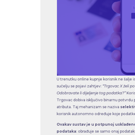
U trenutku online kupnje korisnik ne šalje i
sučelju se pojavi zahtjev:
“Trgovac X želi pot
Odobravate li dijeljenje tog podatka?”
Koris
Trgovac dobiva isključivo binarnu potvrdu
atributa. Taj mehanizam se naziva
selekti
korisnik autonomno određuje koje podatke d
Ovakav sustav je u potpunoj usklađen
podataka
: obrađuje se samo onaj podatak k