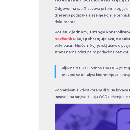
Odgovor na sva 3 izazova je tehnologija di
dijeljenja podataka, rješenje koje je tehničk
dokumenta.
Korisnik jednom, u strogo kontrolira
novčanik
u koji pohranjuje svoje osob
enkriptirani ključem koji je isključivo u posj
strana nema pristup tim podacima bez koris
Ključna razlika u odnosu na OCR pristup
provodi se detaljna biometrijska i pro
Pohranjivanje krivotvorene ili tuđe isprave 
upravo ona ranjivost koju OCR rješenje ne 