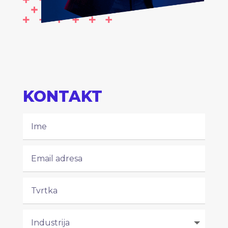
KONTAKT