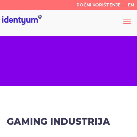
POČNI KORIŠTENJE
EN
GAMING INDUSTRIJA