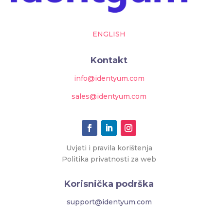
ENGLISH
Kontakt
info@identyum.com
sales@identyum.com
Uvjeti i pravila korištenja
Politika privatnosti za web
Korisnička podrška
support@identyum.com