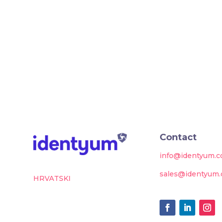
Contact
info@identyum.
sales@identyum
HRVATSKI