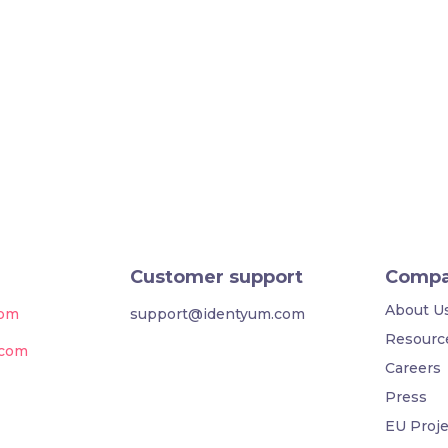
Customer support
Comp
About U
com
support@identyum.com
Resourc
.com
Careers
Press
EU Proje