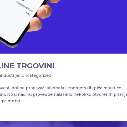
INE TRGOVINI
industrije
,
Uncategorized
ost: online prodavači alkohola i energetskih pića morat će
avdan. No u načinu provedbe nalazimo nekoliko otvorenih pitanja
la otežati...